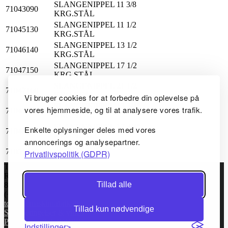
SLANGENIPPEL 11 3/8
71043090
KRG.STÅL
SLANGENIPPEL 11 1/2
71045130
KRG.STÅL
SLANGENIPPEL 13 1/2
71046140
KRG.STÅL
SLANGENIPPEL 17 1/2
71047150
KRG.STÅL
SLANGENIPPEL 21 1/2
71047160
KRG.STÅL
Vi bruger cookies for at forbedre din oplevelse på
SLANGENIPPEL 13 3/4"
vores hjemmeside, og til at analysere vores trafik.
71047170
KRG.STÅL
SLANGENIPPEL 17 3/4"
Enkelte oplysninger deles med vores
71048180
KRG.STÅL
annoncerings og analysepartner.
SLANGENIPPEL 26 - 1"
71051220
Privatlivspolitik (GDPR)
KRG.STÅL
TC Maskinfabrik ApS
Rugvej 6
Tillad alle
8920 Randers NV, Danmark
(+45) 86434144
tcm@tcmaskinfabrik.dk
Tillad kun nødvendige
Salgsbetingelser & vilkår
Privatlivspolitik (GDPR)
Indstillinger