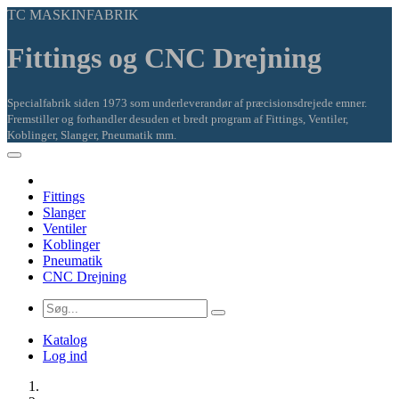
TC MASKINFABRIK
Fittings og CNC Drejning
Specialfabrik siden 1973 som underleverandør af præcisionsdrejede emner.
Fremstiller og forhandler desuden et bredt program af Fittings, Ventiler,
Koblinger, Slanger, Pneumatik mm.
Fittings
Slanger
Ventiler
Koblinger
Pneumatik
CNC Drejning
Katalog
Log ind