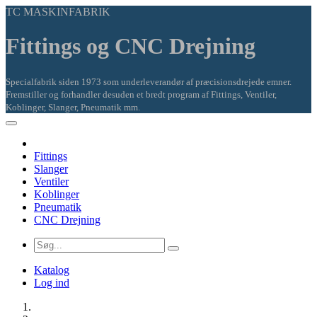
TC MASKINFABRIK
Fittings og CNC Drejning
Specialfabrik siden 1973 som underleverandør af præcisionsdrejede emner.
Fremstiller og forhandler desuden et bredt program af Fittings, Ventiler,
Koblinger, Slanger, Pneumatik mm.
Fittings
Slanger
Ventiler
Koblinger
Pneumatik
CNC Drejning
Katalog
Log ind