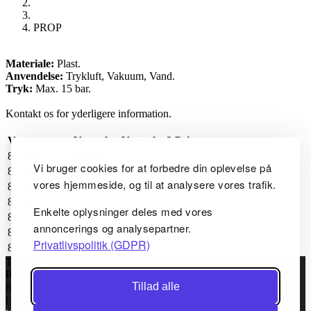
PROP
Materiale:
Plast.
Anvendelse:
Trykluft, Vakuum, Vand.
Tryk:
Max. 15 bar.
Kontakt os for yderligere information.
Varenummer
Varetekst
Varetekst2
Pris
8610005
PROP 3
Vi bruger cookies for at forbedre din oplevelse på
8610010
PROP 4
vores hjemmeside, og til at analysere vores trafik.
8610020
PROP 5
8610030
PROP 6
Enkelte oplysninger deles med vores
8610040
PROP 8
annoncerings og analysepartner.
8610050
PROP 10
Privatlivspolitik (GDPR)
8610060
PROP 12
TC Maskinfabrik ApS
Rugvej 6
Tillad alle
8920 Randers NV, Danmark
(+45) 86434144