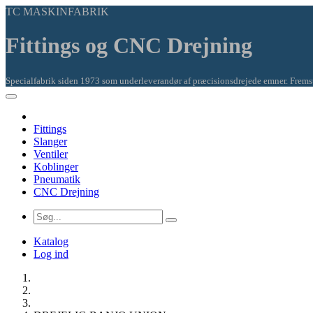
TC MASKINFABRIK
Fittings og CNC Drejning
Specialfabrik siden 1973 som underleverandør af præcisionsdrejede emner. Fremsti
Fittings
Slanger
Ventiler
Koblinger
Pneumatik
CNC Drejning
Katalog
Log ind