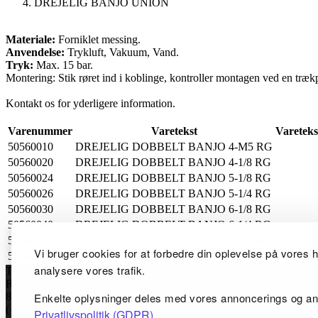
DREJELIG BANJO UNION
Materiale:
Forniklet messing.
Anvendelse:
Trykluft, Vakuum, Vand.
Tryk:
Max. 15 bar.
Montering: Stik røret ind i koblinge, kontroller montagen ved en træk
Kontakt os for yderligere information.
Varenummer
Varetekst
Vareteks
50560010
DREJELIG DOBBELT BANJO 4-M5 RG
50560020
DREJELIG DOBBELT BANJO 4-1/8 RG
50560024
DREJELIG DOBBELT BANJO 5-1/8 RG
50560026
DREJELIG DOBBELT BANJO 5-1/4 RG
50560030
DREJELIG DOBBELT BANJO 6-1/8 RG
50560040
DREJELIG DOBBELT BANJO 6-1/4 RG
50560050
DREJELIG DOBBELT BANJO 8-1/8 RG
Vi bruger cookies for at forbedre din oplevelse på vores h
50560060
DREJELIG DOBBELT BANJO 8-1/4 RG
analysere vores trafik.
TC Maskinfabrik ApS
Rugvej 6
8920 Randers NV, Danmark
Enkelte oplysninger deles med vores annoncerings og an
(+45) 86434144
Privatlivspolitik (GDPR)