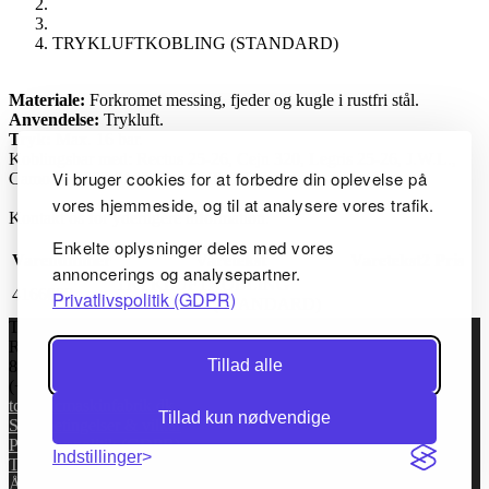
TRYKLUFTKOBLING (STANDARD)
Materiale:
Forkromet messing, fjeder og kugle i rustfri stål.
Anvendelse:
Trykluft.
Tryk:
Max. 16 bar.
Koblingsbar med: Rectus 25-26, Cejn 320, Legris 25-26, J.W.L.,
Vi bruger cookies for at forbedre din oplevelse på
Camozzi 5080-5180, Festo KD-KS 6.
vores hjemmeside, og til at analysere vores trafik.
Kontakt os for yderligere information.
Enkelte oplysninger deles med vores
Varenummer
Varetekst
Varetekst2
Pris
annoncerings og analysepartner.
TRYKLUFTKOBLING
4166000
Privatlivspolitik (GDPR)
FORDELER (STANDARD)
TC Maskinfabrik ApS
Rugvej 6
Tillad alle
8920 Randers NV, Danmark
(+45) 86434144
tcm@tcmaskinfabrik.dk
Tillad kun nødvendige
Salgsbetingelser & vilkår
Privatlivspolitik (GDPR)
Indstillinger
Teknisk Information
Åbningstider / Find vej