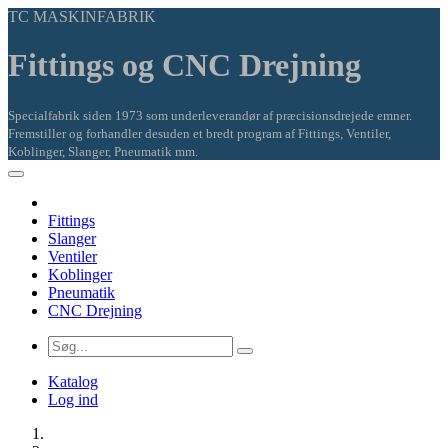
TC MASKINFABRIK
Fittings og CNC Drejning
Specialfabrik siden 1973 som underleverandør af præcisionsdrejede emner.
Fremstiller og forhandler desuden et bredt program af Fittings, Ventiler,
Koblinger, Slanger, Pneumatik mm.
Fittings
Slanger
Ventiler
Koblinger
Pneumatik
CNC Drejning
Katalog
Log ind