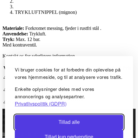
TRYKLUFTNIPPEL (mignon)
Materiale:
Forkromet messing, fjeder i rustfri stål .
Anvendelse:
Trykluft.
Tryk:
Max. 12 bar.
Med kontraventil.
Kontakt os for yderligere information.
Varenummer
Varetekst
Varetekst2
Pris
Vi bruger cookies for at forbedre din oplevelse på
NIPPEL 4 MM. SLANGE
vores hjemmeside, og til at analysere vores trafik.
4285010
MIGNON
NIPPEL 6 MM. SLANGE
Enkelte oplysninger deles med vores
4285020
MIGNON
annoncerings og analysepartner.
NIPPEL 8 MM. SLANGE
4285030
Privatlivspolitik (GDPR)
MIGNON
TC Maskinfabrik ApS
Rugvej 6
Tillad alle
8920 Randers NV, Danmark
(+45) 86434144
tcm@tcmaskinfabrik.dk
Tillad kun nødvendige