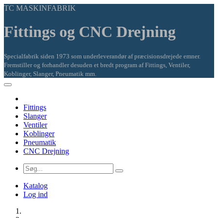
TC MASKINFABRIK
Fittings og CNC Drejning
Specialfabrik siden 1973 som underleverandør af præcisionsdrejede emner.
Fremstiller og forhandler desuden et bredt program af Fittings, Ventiler,
Koblinger, Slanger, Pneumatik mm.
Fittings
Slanger
Ventiler
Koblinger
Pneumatik
CNC Drejning
Katalog
Log ind