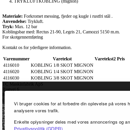
TRYKLUFTKOBLING (mignon)
Materiale:
Forkromet messing, fjeder og kugle i rustfri stål .
Anvendelse:
Trykluft.
Tryk:
Max. 12 bar
Koblingsbar med: Rectus 21-90, Legris 21, Camozzi 5150 m.m.
For skotgennemføring
Kontakt os for yderligere information.
Varenummer
Varetekst
Varetekst2
Pris
4116010
KOBLING 1/8 SKOT MIGNON
4116020
KOBLING 1/4 SKOT MIGNON
4116030
KOBLING 3/8 SKOT MIGNON
TC Maskinfabrik ApS
Rugvej 6
8920 Randers NV, Danmark
(+45) 86434144
Vi bruger cookies for at forbedre din oplevelse på vores h
tcm@tcmaskinfabrik.dk
analysere vores trafik.
Salgsbetingelser & vilkår
Privatlivspolitik (GDPR)
Teknisk Information
Enkelte oplysninger deles med vores annoncerings og an
Åbningstider / Find vej
Privatlivspolitik (GDPR)