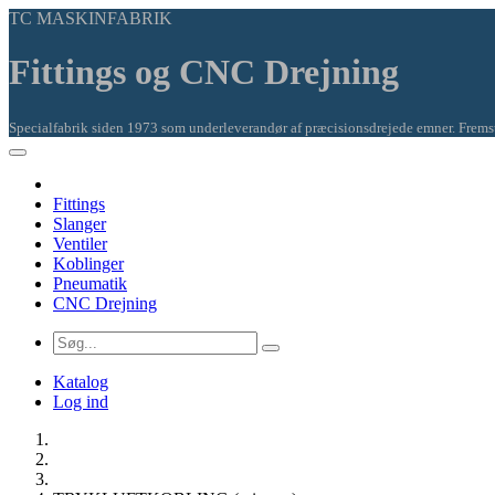
TC MASKINFABRIK
Fittings og CNC Drejning
Specialfabrik siden 1973 som underleverandør af præcisionsdrejede emner. Fremsti
Fittings
Slanger
Ventiler
Koblinger
Pneumatik
CNC Drejning
Katalog
Log ind