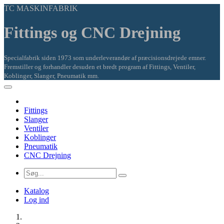
TC MASKINFABRIK
Fittings og CNC Drejning
Specialfabrik siden 1973 som underleverandør af præcisionsdrejede emner.
Fremstiller og forhandler desuden et bredt program af Fittings, Ventiler,
Koblinger, Slanger, Pneumatik mm.
Fittings
Slanger
Ventiler
Koblinger
Pneumatik
CNC Drejning
Katalog
Log ind