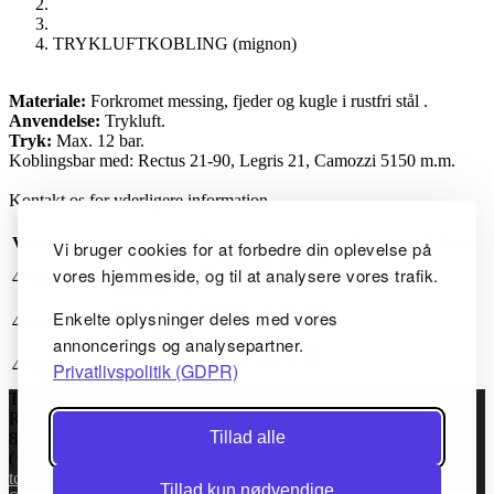
TRYKLUFTKOBLING (mignon)
Materiale:
Forkromet messing, fjeder og kugle i rustfri stål .
Anvendelse:
Trykluft.
Tryk:
Max. 12 bar.
Koblingsbar med: Rectus 21-90, Legris 21, Camozzi 5150 m.m.
Kontakt os for yderligere information.
Varenummer
Varetekst
Varetekst2
Pris
Vi bruger cookies for at forbedre din oplevelse på
KOBLING 4 MM. SLANGE
vores hjemmeside, og til at analysere vores trafik.
4115010
MIGNON
KOBLING 6 MM. SLANGE
Enkelte oplysninger deles med vores
4115020
MIGNON
annoncerings og analysepartner.
KOBLING 8 MM. SLANGE
4115030
Privatlivspolitik (GDPR)
MIGNON
TC Maskinfabrik ApS
Rugvej 6
Tillad alle
8920 Randers NV, Danmark
(+45) 86434144
tcm@tcmaskinfabrik.dk
Tillad kun nødvendige