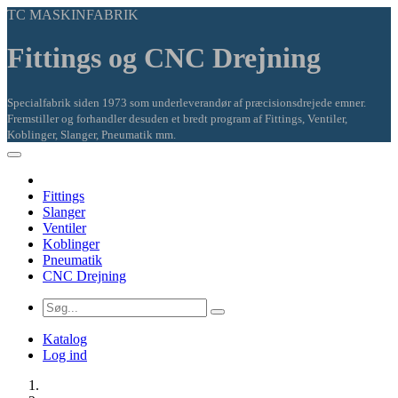
TC MASKINFABRIK
Fittings og CNC Drejning
Specialfabrik siden 1973 som underleverandør af præcisionsdrejede emner.
Fremstiller og forhandler desuden et bredt program af Fittings, Ventiler,
Koblinger, Slanger, Pneumatik mm.
Fittings
Slanger
Ventiler
Koblinger
Pneumatik
CNC Drejning
Katalog
Log ind