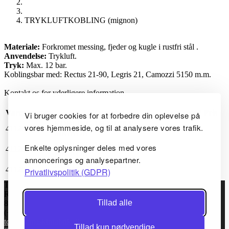
TRYKLUFTKOBLING (mignon)
Materiale:
Forkromet messing, fjeder og kugle i rustfri stål .
Anvendelse:
Trykluft.
Tryk:
Max. 12 bar.
Koblingsbar med: Rectus 21-90, Legris 21, Camozzi 5150 m.m.
Kontakt os for yderligere information.
Varenummer
Varetekst
Varetekst2
Pris
Vi bruger cookies for at forbedre din oplevelse på
KOBLING 1/8 MUFFE
vores hjemmeside, og til at analysere vores trafik.
4112010
MIGNON
KOBLING 1/4MUFFE
Enkelte oplysninger deles med vores
4112020
MIGNON
annoncerings og analysepartner.
KOBLING 3/8 MUFFE
4112030
Privatlivspolitik (GDPR)
MIGNON
TC Maskinfabrik ApS
Rugvej 6
Tillad alle
8920 Randers NV, Danmark
(+45) 86434144
tcm@tcmaskinfabrik.dk
Tillad kun nødvendige