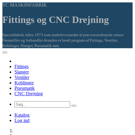
TC MASKINFABRIK
Fittings og CNC Drejning
Specialfabrik siden 1973 som underleverandør af præcisionsdrejede emner.
Fremstiller og forhandler desuden et bredt program af Fittings, Ventiler,
Koblinger, Slanger, Pneumatik mm.
Fittings
Slanger
Ventiler
Koblinger
Pneumatik
CNC Drejning
Katalog
Log ind