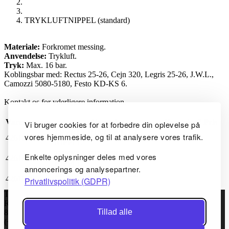
TRYKLUFTNIPPEL (standard)
Materiale:
Forkromet messing.
Anvendelse:
Trykluft.
Tryk:
Max. 16 bar.
Koblingsbar med: Rectus 25-26, Cejn 320, Legris 25-26, J.W.L.,
Camozzi 5080-5180, Festo KD-KS 6.
Kontakt os for yderligere information.
Varenummer
Varetekst
Varetekst2
Pris
Vi bruger cookies for at forbedre din oplevelse på
TRYKLUFTNIPPEL 1/4
vores hjemmeside, og til at analysere vores trafik.
4261020
NIPPEL
TRYKLUFTNIPPEL 3/8
Enkelte oplysninger deles med vores
4261030
NIPPEL
annoncerings og analysepartner.
TRYKLUFTNIPPEL 1/2
4261040
Privatlivspolitik (GDPR)
NIPPEL
TC Maskinfabrik ApS
Rugvej 6
Tillad alle
8920 Randers NV, Danmark
(+45) 86434144