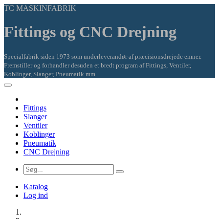
TC MASKINFABRIK
Fittings og CNC Drejning
Specialfabrik siden 1973 som underleverandør af præcisionsdrejede emner.
Fremstiller og forhandler desuden et bredt program af Fittings, Ventiler,
Koblinger, Slanger, Pneumatik mm.
Fittings
Slanger
Ventiler
Koblinger
Pneumatik
CNC Drejning
Katalog
Log ind