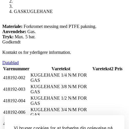
GASKUGLEHANE
Materiale:
Forkromet messing med PTFE pakning.
Anvendelse:
Gas.
Tryk:
Max. 5 bar.
Godkendt
Kontakt os for yderligere information.
Datablad
Varenummer
Varetekst
Varetekst2
Pris
KUGLEHANE 1/4 N/M FOR
418192-002
GAS
KUGLEHANE 3/8 N/M FOR
418192-003
GAS
KUGLEHANE 1/2 N/M FOR
418192-004
GAS
KUGLEHANE 3/4 N/M FOR
418192-006
GAS
KUGLEHANE 1 N/M FOR
418192-008
GAS
Vi bruger cookies for at forbedre din oplevelse på