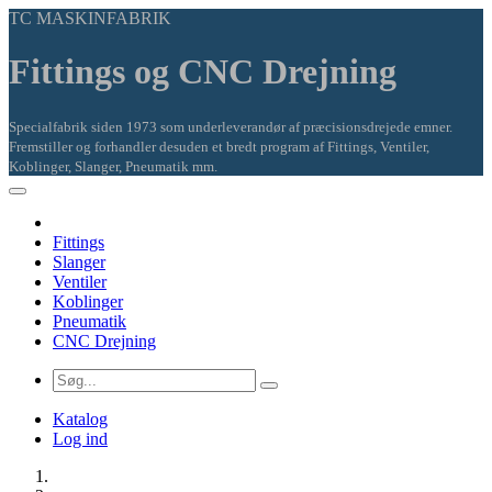
TC MASKINFABRIK
Fittings og CNC Drejning
Specialfabrik siden 1973 som underleverandør af præcisionsdrejede emner.
Fremstiller og forhandler desuden et bredt program af Fittings, Ventiler,
Koblinger, Slanger, Pneumatik mm.
Fittings
Slanger
Ventiler
Koblinger
Pneumatik
CNC Drejning
Katalog
Log ind