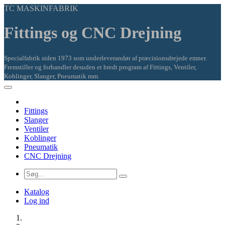
TC MASKINFABRIK
Fittings og CNC Drejning
Specialfabrik siden 1973 som underleverandør af præcisionsdrejede emner.
Fremstiller og forhandler desuden et bredt program af Fittings, Ventiler,
Koblinger, Slanger, Pneumatik mm.
Fittings
Slanger
Ventiler
Koblinger
Pneumatik
CNC Drejning
Katalog
Log ind