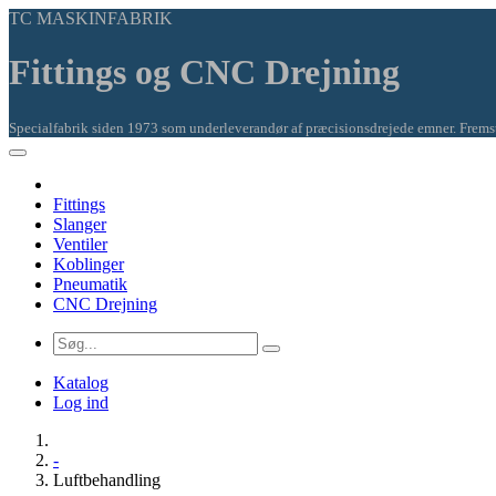
TC MASKINFABRIK
Fittings og CNC Drejning
Specialfabrik siden 1973 som underleverandør af præcisionsdrejede emner. Fremsti
Fittings
Slanger
Ventiler
Koblinger
Pneumatik
CNC Drejning
Katalog
Log ind
-
Luftbehandling