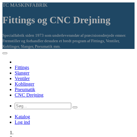
TC MASKINFABRIK
Fittings og CNC Drejning
Specialfabrik siden 1973 som underleverandør af præcisionsdrejede emner.
Fremstiller og forhandler desuden et bredt program af Fittings, Ventiler,
Koblinger, Slanger, Pneumatik mm.
Fittings
Slanger
Ventiler
Koblinger
Pneumatik
CNC Drejning
Katalog
Log ind