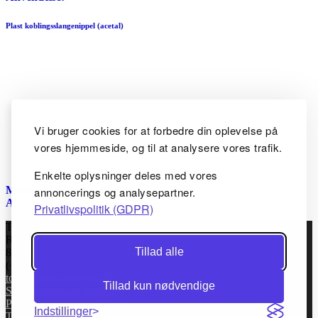
Plast koblingsslangenippel (acetal)
Vi bruger cookies for at forbedre din oplevelse på
vores hjemmeside, og til at analysere vores trafik.
Enkelte oplysninger deles med vores
Materiale:
Pom (acetal)
annoncerings og analysepartner.
Anvendelse:
Privatlivspolitik (GDPR)
TC Maskinfabrik ApS
Rugvej 6
Tillad alle
8920 Randers NV, Danmark
(+45) 86434144
tcm@tcmaskinfabrik.dk
Tillad kun nødvendige
Salgsbetingelser & vilkår
Privatlivspolitik (GDPR)
Indstillinger
Teknisk Information