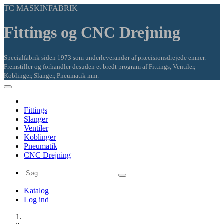
TC MASKINFABRIK
Fittings og CNC Drejning
Specialfabrik siden 1973 som underleverandør af præcisionsdrejede emner.
Fremstiller og forhandler desuden et bredt program af Fittings, Ventiler,
Koblinger, Slanger, Pneumatik mm.
Fittings
Slanger
Ventiler
Koblinger
Pneumatik
CNC Drejning
Katalog
Log ind